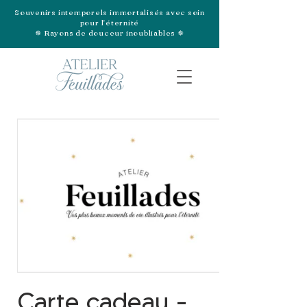
Souvenirs intemporels immortalisés avec soin
pour l'éternité
✵ Rayons de douceur inoubliables ✵
Carte cadeau -