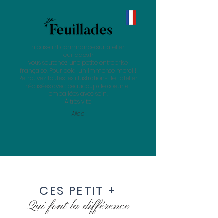
En passant commande sur atelier-
feuillades.fr,
vous soutenez une petite entreprise
française. Pour cela, un immense merci !
Retrouvez toutes les illustrations de l’atelier
réalisées avec beaucoup de coeur et
emballées avec soin.
À très vite,
Alice
CES PETIT +
Qui font la
différence