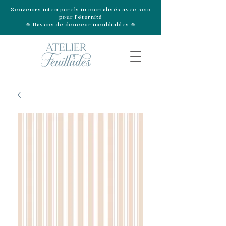
Souvenirs intemporels immortalisés avec soin
pour l'éternité
✵ Rayons de douceur inoubliables ✵