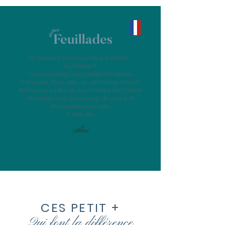
En passant commande sur atelier-
feuillades.fr,
vous soutenez une petite entreprise
française. Pour cela, un immense merci !
Retrouvez toutes les illustrations de l’atelier
réalisées avec beaucoup de coeur et
emballées avec soin.
À très vite,
Alice
CES PETIT +
Qui font la
différence