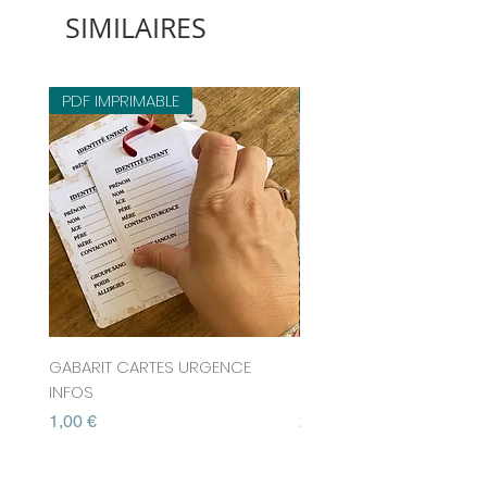
SIMILAIRES
PDF IMPRIMABLE
PDF IMPRIMABLE
GABARIT CARTES URGENCE
COLLECTION ÉTUIS TABLE
INFOS
CHOCOLAT FLEURIS 202
Prix
Prix
1,00 €
2,80 €