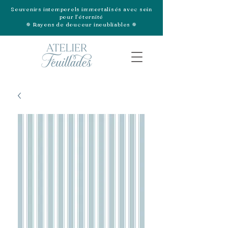
Souvenirs intemporels immortalisés avec soin
pour l'éternité
✵ Rayons de douceur inoubliables ✵