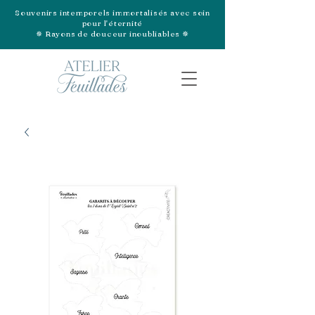
Souvenirs intemporels immortalisés avec soin
pour l'éternité
✵ Rayons de douceur inoubliables ✵