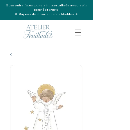
Souvenirs intemporels immortalisés avec soin
pour l'éternité
✵ Rayons de douceur inoubliables ✵