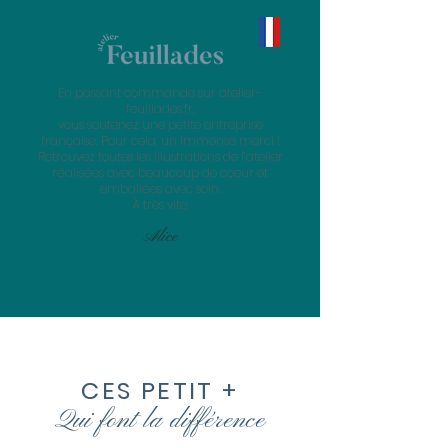
En passant commande sur atelier-
feuillades.fr,
vous soutenez une petite entreprise
française. Pour cela, un immense merci !
Retrouvez toutes les illustrations de l’atelier
réalisées avec beaucoup de coeur et
emballées avec soin.
À très vite,
Alice
CES PETIT +
Qui font la
différence