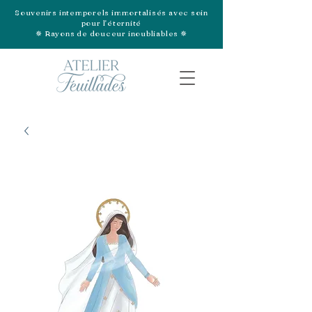
Souvenirs intemporels immortalisés avec soin
pour l'éternité
✵ Rayons de douceur inoubliables ✵