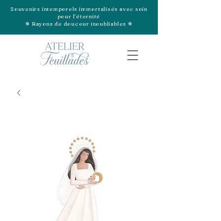
Souvenirs intemporels immortalisés avec soin
pour l'éternité
✵ Rayons de douceur inoubliables ✵