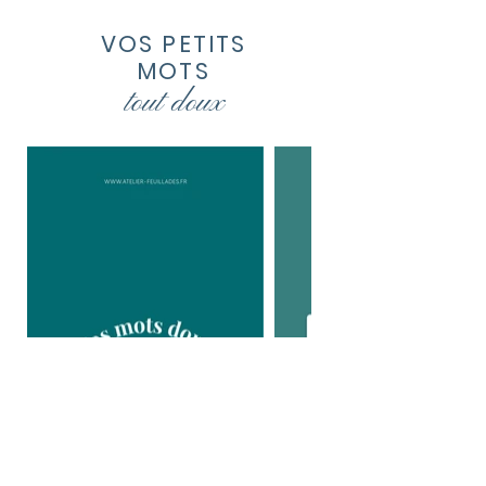
VOS PETITS
MOTS
tout
doux