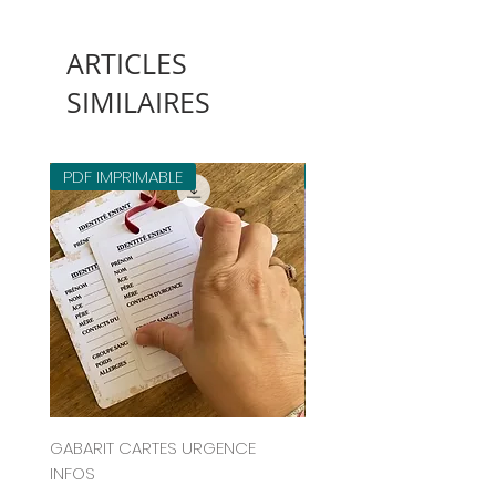
ARTICLES
SIMILAIRES
PDF IMPRIMABLE
PDF IMPRIMABLE
GABARIT CARTES URGENCE
COLLECTION ÉTUIS TABLE
INFOS
CHOCOLAT FLEURIS 202