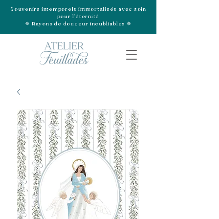
Souvenirs intemporels immortalisés avec soin
pour l'éternité
✵ Rayons de douceur inoubliables ✵